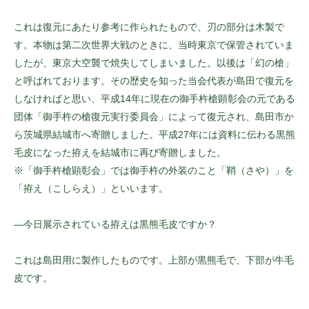
これは復元にあたり参考に作られたもので、刃の部分は木製で
す。本物は第二次世界大戦のときに、当時東京で保管されていま
したが、東京大空襲で焼失してしまいました。以後は「幻の槍」
と呼ばれております。その歴史を知った当会代表が島田で復元を
しなければと思い、平成14年に現在の御手杵槍顕彰会の元である
団体「御手杵の槍復元実行委員会」によって復元され、島田市か
ら茨城県結城市へ寄贈しました。平成27年には資料に伝わる黒熊
毛皮になった拵えを結城市に再び寄贈しました。
※「御手杵槍顕彰会」では御手杵の外装のこと「鞘（さや）」を
「拵え（こしらえ）」といいます。
—今日展示されている拵えは黒熊毛皮ですか？
これは島田用に製作したものです。上部が黒熊毛で、下部が牛毛
皮です。