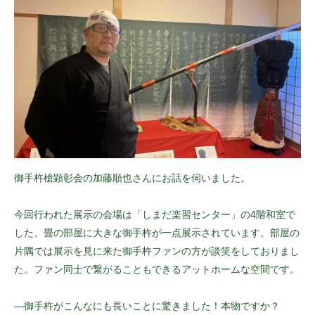
御手杵槍顕彰会の加藤順也さんにお話を伺いました。
今回行われた展示の会場は「しまだ楽習センター」の4階和室で
した。畳の部屋に大きな御手杵が一点展示されています。部屋の
片隅では展示を見に来た御手杵ファンの方が談笑をしておりまし
た。ファン同士で繋がることもできるアットホームな空間です。
—御手杵がこんなにも長いことに驚きました！本物ですか？