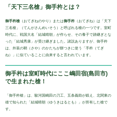
「天下三名槍」御手杵とは？
御手杵槍
（おてぎねのやり）または
御手杵
（おてぎね）は「天下
三名槍」（てんがさんめいそう）と呼ばれる槍の一つです。室町
時代に、戦国大名「結城晴朝」が作らせ、その養子で跡継ぎとな
った「結城秀康」が受け継ぎました。諸説ありますが、御手杵
は、外装の鞘（さや）のかたちが餅つきに使う「手杵（てぎ
ね）」に似ていることに由来すると言われています。
御手杵は室町時代にここ嶋田宿(島田市)
で生まれた槍！
「御手杵槍」は、駿河国嶋田の刀工、五条義助が鍛え、北関東の
雄で知られた「結城晴朝（ゆうきはるとも）」が所有した槍で
す。