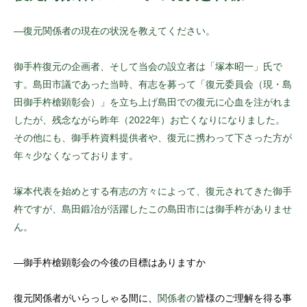
—復元関係者の現在の状況を教えてください。
御手杵復元の企画者、そして当会の設立者は「塚本昭一」氏で
す。島田市議であった当時、有志を募って「復元委員会（現・島
田御手杵槍顕彰会）」を立ち上げ島田での復元に心血を注がれま
したが、残念ながら昨年（2022年）お亡くなりになりました。
その他にも、御手杵資料提供者や、復元に携わって下さった方が
年々少なくなっております。
塚本代表を始めとする有志の方々によって、復元されてきた御手
杵ですが、島田鍛冶が活躍したこの島田市には御手杵がありませ
ん。
—御手杵槍顕彰会の今後の目標はありますか
復元関係者がいらっしゃる間に、
関係者の
皆様のご理解を得る事