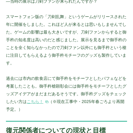
—当時の展示は刀剣ファンが来られたんですか？
スマートフォン版の「刀剣乱舞」というゲームがリリースされた
年に開催をしました。これほど人が来るとは思いもしませんでし
た。ゲームの影響は最も大きいですが、刀剣ファンからすると御
手杵の知名度は高いのだと感じました。展示を見るまで御手杵の
ことを全く知らなかったので刀剣ファン以外にも御手杵という槍
に注目してもらえるよう御手杵モチーフのグッズも製作していま
す。
過去には市内の飲食店にて御手杵をモチーフとしたパフェなどを
考案したことも。御手杵槍顕彰会には御手杵をモチーフとしたグ
ッズアイデアがまだまだあるそうです。御手杵グッズをチェック
したい方は
こちら！
（※現在工事中・2025年春ごろより再開
予定。）
復元関係者についての現状
と目標