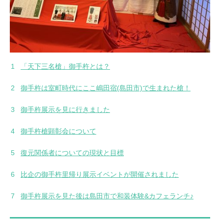
「天下三名槍」御手杵とは？
御手杵は室町時代にここ嶋田宿(島田市)で生まれた槍！
御手杵展示を見に行きました
御手杵槍顕彰会について
復元関係者についての現状と目標
比企の御手杵里帰り展示イベントが開催されました
御手杵展示を見た後は島田市で和装体験&カフェランチ♪