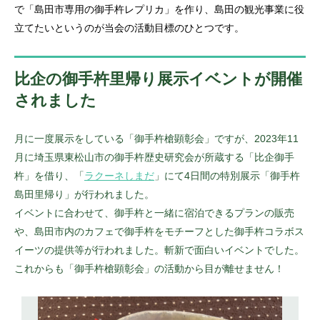
で「島田市専用の御手杵レプリカ」を作り、島田の観光事業に役
立てたいというのが当会の活動目標のひとつです。
比企の御手杵里帰り展示イベントが開催
されました
月に一度展示をしている「御手杵槍顕彰会」ですが、2023年11
月に埼玉県東松山市の御手杵歴史研究会が所蔵する「比企御手
杵」を借り、「
ラクーネしまだ
」にて4日間の特別展示「御手杵
島田里帰り」が行われました。
イベントに合わせて、御手杵と一緒に宿泊できるプランの販売
や、島田市内のカフェで御手杵をモチーフとした御手杵コラボス
イーツの提供等が行われました。斬新で面白いイベントでした。
これからも「御手杵槍顕彰会」の活動から目が離せません！