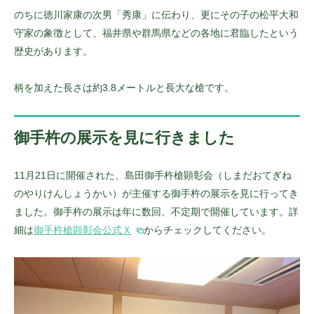
のちに徳川家康の次男「秀康」に伝わり、更にその子の松平大和
守家の象徴として、福井県や群馬県などの各地に君臨したという
歴史があります。
柄を加えた長さは約3.8メートルと長大な槍です。
御手杵の展示を見に行きました
11月21日に開催された、島田御手杵槍顕彰会（しまだおてぎね
のやりけんしょうかい）が主催する御手杵の展示を見に行ってき
ました。御手杵の展示は年に数回、不定期で開催しています。詳
細は
御手杵槍顕彰会公式Ｘ
からチェックしてください。