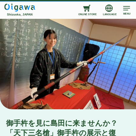
MENU
Shizuoka, JAPAN
ONLINE STORE
LANGUAGE
御手杵を見に島田に来ませんか？
「天下三名槍」御手杵の展示と復