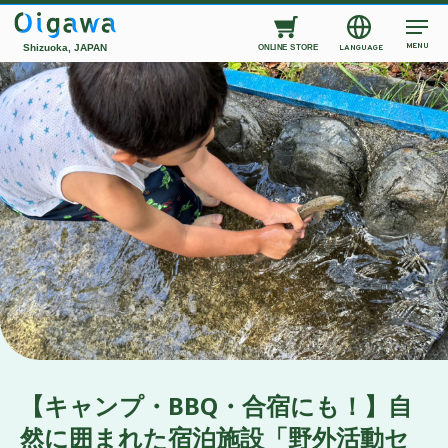
MENU
Shizuoka, JAPAN
LANGUAGE
ONLINE STORE
【キャンプ・BBQ・合宿にも！】自
然に囲まれた宿泊施設「野外活動セ