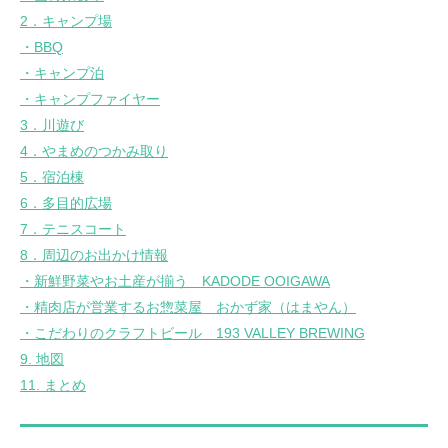
2．キャンプ場
・BBQ
・キャンプ泊
・キャンプファイヤー
3．川遊び
4．やまめのつかみ取り
5．宿泊棟
6．多目的広場
7．テニスコート
8．周辺のお出かけ情報
・新鮮野菜やお土産が揃う KADODE OOIGAWA
・精肉店が営業するお惣菜屋 おかず家（はまやん）
・こだわりのクラフトビール 193 VALLEY BREWING
9. 地図
11. まとめ