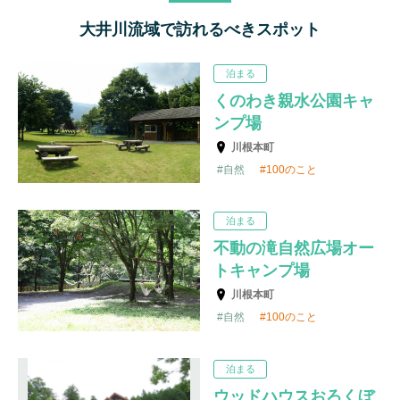
大井川流域で訪れるべきスポット
泊まる
くのわき親水公園キャ
ンプ場
川根本町
自然
100のこと
泊まる
不動の滝自然広場オー
トキャンプ場
川根本町
自然
100のこと
泊まる
ウッドハウスおろくぼ