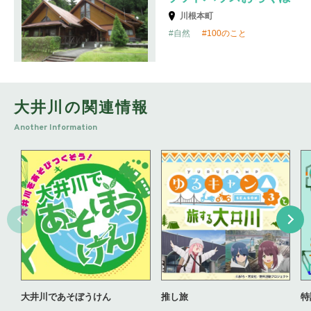
川根本町
自然
100のこと
大井川の関連情報
Another Information
大井川であそぼうけん
推し旅
特