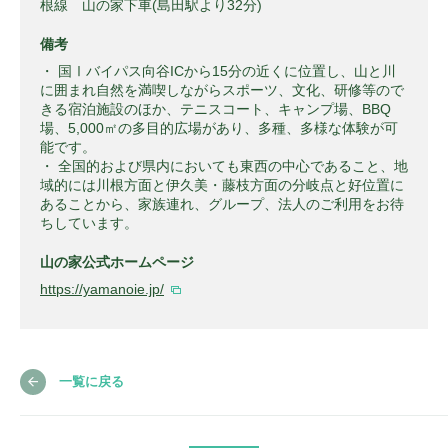
根線 山の家下車(島田駅より32分)
備考
・ 国Ⅰバイパス向谷ICから15分の近くに位置し、山と川
に囲まれ自然を満喫しながらスポーツ、文化、研修等ので
きる宿泊施設のほか、テニスコート、キャンプ場、BBQ
場、5,000㎡の多目的広場があり、多種、多様な体験が可
能です。
・ 全国的および県内においても東西の中心であること、地
域的には川根方面と伊久美・藤枝方面の分岐点と好位置に
あることから、家族連れ、グループ、法人のご利用をお待
ちしています。
山の家公式ホームページ
https://yamanoie.jp/
一覧に戻る