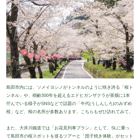
島田市内には、ソメイヨシノがトンネルのように咲き誇る「桜ト
ンネル」や、樹齢300年を超えるエドヒガンザクラが茶畑に1本
佇んでいる様子がSNSなどで話題の「牛代(うしんしろ)のみずめ
桜」など、桜の名所が多数あります。こちらもぜひ訪れてみて。
また、大井川鐵道では「お花見列車プラン」として、SLに乗っ
て島田市の桜スポットを巡るツアーと「団子焼き体験」がセット