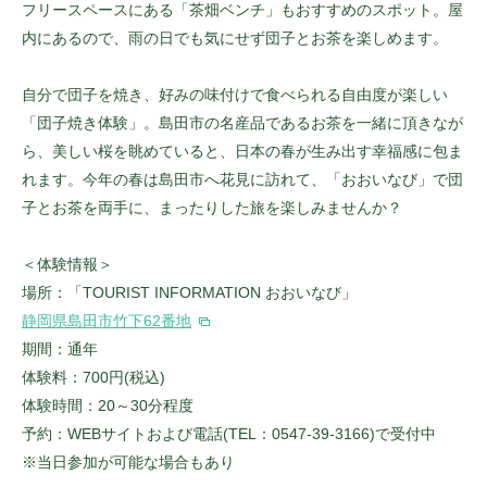
フリースペースにある「茶畑ベンチ」もおすすめのスポット。屋
内にあるので、雨の日でも気にせず団子とお茶を楽しめます。
自分で団子を焼き、好みの味付けで食べられる自由度が楽しい
「団子焼き体験」。島田市の名産品であるお茶を一緒に頂きなが
ら、美しい桜を眺めていると、日本の春が生み出す幸福感に包ま
れます。今年の春は島田市へ花見に訪れて、「おおいなび」で団
子とお茶を両手に、まったりした旅を楽しみませんか？
＜体験情報＞
場所：「TOURIST INFORMATION おおいなび」
静岡県島田市竹下62番地
期間：通年
体験料：700円(税込)
体験時間：20～30分程度
予約：WEBサイトおよび電話(TEL：0547-39-3166)で受付中
※当日参加が可能な場合もあり