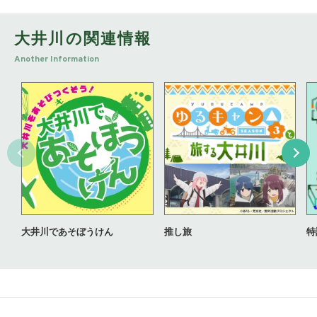
大井川の関連情報
Another Information
大井川であそぼうけん
推し旅
特