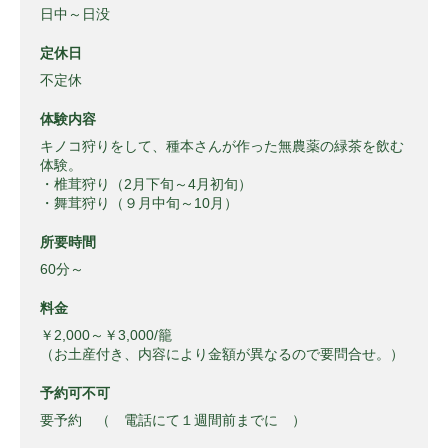
日中～日没
定休日
不定休
体験内容
キノコ狩りをして、種本さんが作った無農薬の緑茶を飲む
体験。
・椎茸狩り（2月下旬～4月初旬）
・舞茸狩り（９月中旬～10月）
所要時間
60分～
料金
￥2,000～￥3,000/籠
（お土産付き、内容により金額が異なるので要問合せ。）
予約可不可
要予約 （ 電話にて１週間前までに ）