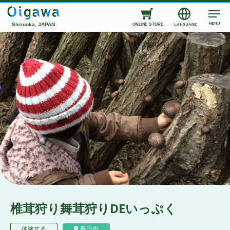
MENU
Shizuoka, JAPAN
LANGUAGE
ONLINE STORE
椎茸狩り舞茸狩りDEいっぷく
体験する
島田市