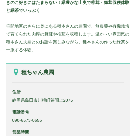
きのこ好きにはたまらない！緑豊かな山奥で椎茸・舞茸収穫体験
と緑茶でいっぷく
笹間地区のさらに奥にある種本さんの農園で、無農薬や有機栽培
で育てられた肉厚の舞茸や椎茸を収穫します。温か～い雰囲気の
種本さん夫婦とのお話を楽しみながら、種本さんの作った緑茶を
一服する体験。
種ちゃん農園
住所
静岡県島田市川根町笹間上2075
電話番号
090-6573-0655
営業時間