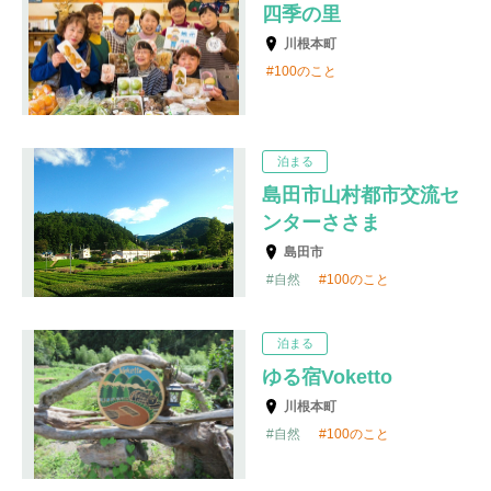
四季の里
川根本町
100のこと
泊まる
島田市山村都市交流セ
ンターささま
島田市
自然
100のこと
泊まる
ゆる宿Voketto
川根本町
自然
100のこと