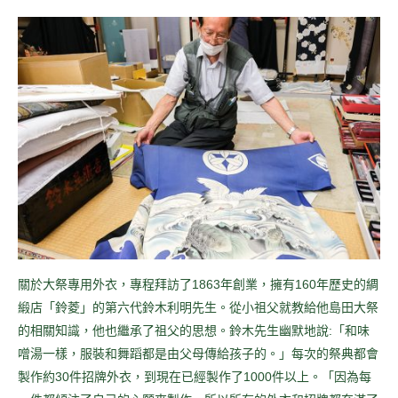
關於大祭專用外衣，專程拜訪了1863年創業，擁有160年歷史的綢
緞店「鈴菱」的第六代鈴木利明先生。從小祖父就教給他島田大祭
的相關知識，他也繼承了祖父的思想。鈴木先生幽默地說:「和味
噌湯一樣，服裝和舞蹈都是由父母傳給孩子的。」每次的祭典都會
製作約30件招牌外衣，到現在已經製作了1000件以上。「因為每