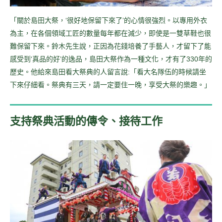
「關於島田大祭，‘很好地保留下來了’的心情很強烈。以專用外衣
為主，在各個領域工匠的數量每年都在減少，即使是一雙草鞋也很
難保留下來。鈴木先生說，正因為花錢培養了手藝人，才留下了能
感受到‘真品的好’的逸品，島田大祭作為一種文化，才有了330年的
歷史。他給來島田看大祭典的人留言說:「看大名隊伍的時候請坐
下來仔細看。祭典有三天，請一定要住一晚，享受大祭的樂趣。」
支持祭典活動的傳令、接待工作