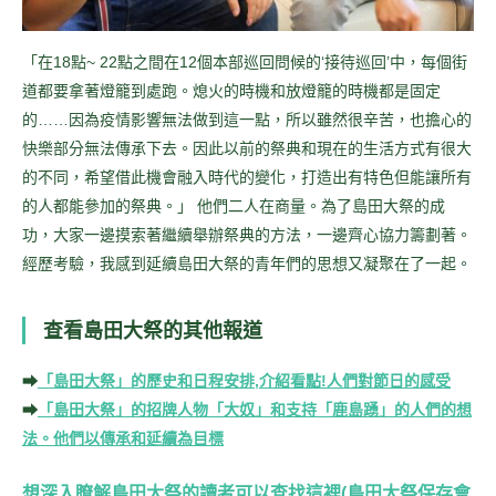
「在18點~ 22點之間在12個本部巡回問候的‘接待巡回’中，每個街
道都要拿著燈籠到處跑。熄火的時機和放燈籠的時機都是固定
的……因為疫情影響無法做到這一點，所以雖然很辛苦，也擔心的
快樂部分無法傳承下去。因此以前的祭典和現在的生活方式有很大
的不同，希望借此機會融入時代的變化，打造出有特色但能讓所有
的人都能參加的祭典。」 他們二人在商量。為了島田大祭的成
功，大家一邊摸索著繼續舉辦祭典的方法，一邊齊心協力籌劃著。
經歷考驗，我感到延續島田大祭的青年們的思想又凝聚在了一起。
查看島田大祭的其他報道
➡︎
「島田大祭」的歷史和日程安排,介紹看點!人們對節日的感受
➡︎
「島田大祭」的招牌人物「大奴」和支持「鹿島踴」的人們的想
法。他們以傳承和延續為目標
想深入瞭解島田大祭的讀者可以查找這裡(島田大祭保存會