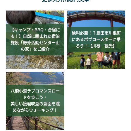
【キャンプ・BBQ・合宿に
絶叫必至！？島田市川根町
も！】自然に囲まれた宿泊
にあるボブコースターに乗
施設「野外活動センター山
ろう！【川根 観光】
の家」をご紹介
八橋小道ラブロマンスロー
ドを歩こう。
美しい接岨峡湖の湖面を眺
めながらウォーキング！