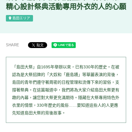
精心設計祭典活動專用外衣的人的心願
島田エリア
SHARE
「島田大祭」自1695年舉辦以來，已有330年的歷史。在被
認為是大祭招牌的「大奴和「鹿島踴」等華麗表演的背後，
島田的青年們遵守著周密的日程管理和流傳下來的習俗，支
撐著祭典。在這篇報道中，我們將為大家介紹島田大祭更有
趣的內幕，讓您對大祭更充滿期待。隱藏在大祭專用特色外
衣里的情懷，330年歷史的風俗……要知道這些人的人更應
先知道島田大祭的背後故事。