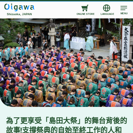
MENU
Shizuoka, JAPAN
ONLINE STORE
LANGUAGE
為了更享受「島田大祭」的舞台背後的
故事!支撐祭典的自始至終工作的人和