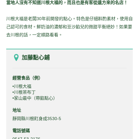
當地人沒有不知道川根大福的，而且也是有客從遠方來的名店！
川根大福是老闆30年前開發的點心。特色是仔細斟酌素材，使用自
己認可的食材。鮮奶油的濃郁和豆沙餡兒的微甜平衡絕妙！如果要
去川根的話，一定順路看看。
加藤點心鋪
經營食品（例）
•川根大福
•川根茶布丁
•家山最中（帶餡點心）
地址
靜岡縣川根町身成3530-5
電話號碼
0547-53-2176