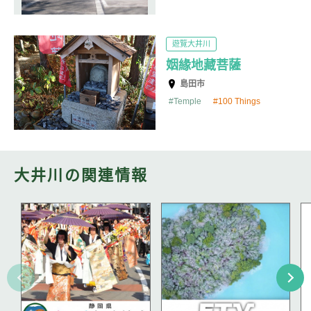
遊覽大井川
姻緣地藏菩薩
島田市
Temple
100 Things
大井川の関連情報