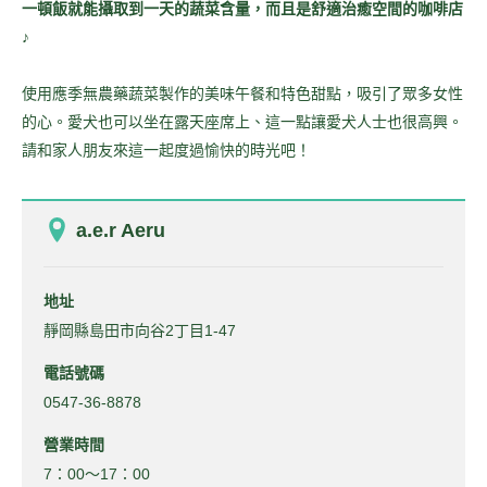
一頓飯就能攝取到一天的蔬菜含量，而且是舒適治癒空間的咖啡店
♪
使用應季無農藥蔬菜製作的美味午餐和特色甜點，吸引了眾多女性
的心。愛犬也可以坐在露天座席上、這一點讓愛犬人士也很高興。
請和家人朋友來這一起度過愉快的時光吧！
a.e.r Aeru
地址
靜岡縣島田市向谷2丁目1-47
電話號碼
0547-36-8878
營業時間
7：00～17：00