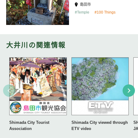
島田市
Temple
100 Things
大井川の関連情報
Shimada City Tourist
Shimada City viewed through
S
Association
ETV video
J