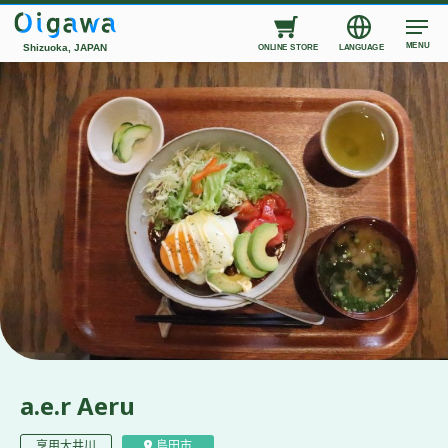
MENU
Shizuoka, JAPAN
ONLINE STORE
LANGUAGE
a.e.r Aeru
享用大井川
島田市