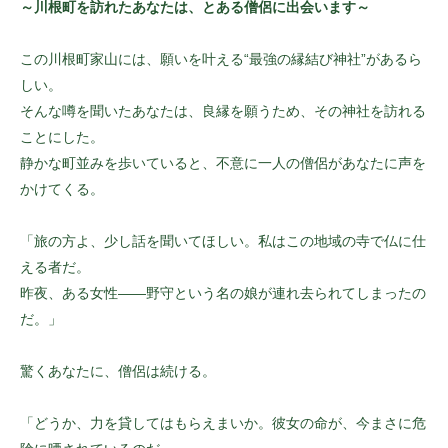
～川根町を訪れたあなたは、とある僧侶に出会います～
この川根町家山には、願いを叶える“最強の縁結び神社”があるら
しい。
そんな噂を聞いたあなたは、良縁を願うため、その神社を訪れる
ことにした。
静かな町並みを歩いていると、不意に一人の僧侶があなたに声を
かけてくる。
「旅の方よ、少し話を聞いてほしい。私はこの地域の寺で仏に仕
える者だ。
昨夜、ある女性――野守という名の娘が連れ去られてしまったの
だ。」
驚くあなたに、僧侶は続ける。
「どうか、力を貸してはもらえまいか。彼女の命が、今まさに危