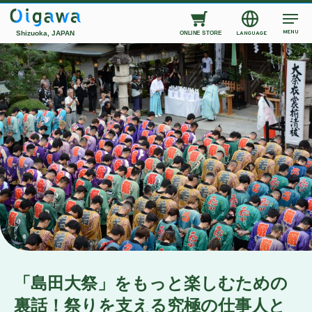
MENU
Shizuoka, JAPAN
LANGUAGE
ONLINE STORE
「島田大祭」をもっと楽しむための
裏話！祭りを支える究極の仕事人と