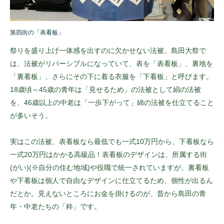
第四街の「表看板」
祭りを盛り上げ一体感を出すのに欠かせない法被。島田大祭で
は、法被がリバーシブルになっていて、表を「表看板」、裏地を
「裏看板」、さらにその下に着る衣服を「下看板」と呼びます。
18歳頃～45歳の青年は「見せるため」の法被として絹の法被
を、46歳以上の中老は「一歩下がって」綿の法被を仕立てること
が多いそう。
実はこの法被、表看板なら最低でも一式10万円から、下看板なら
一式20万円はかかる高級品！表看板のデザインは、所属する街
(がい)(※自分の住む地域)や役職で統一されていますが、裏看板
や下看板は個人で自由なデザインに仕立てるため、個性が出るん
だとか。見えないところにお金を掛けるのが、昔から島田の青
年・中老たちの「粋」です。