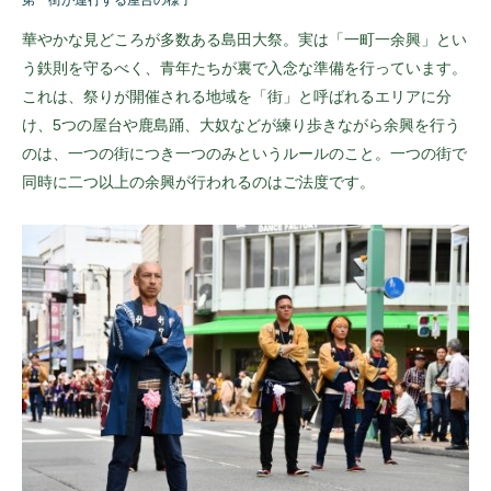
第一街が運行する屋台の様子
華やかな見どころが多数ある島田大祭。実は「一町一余興」とい
う鉄則を守るべく、青年たちが裏で入念な準備を行っています。
これは、祭りが開催される地域を「街」と呼ばれるエリアに分
け、5つの屋台や鹿島踊、大奴などが練り歩きながら余興を行う
のは、一つの街につき一つのみというルールのこと。一つの街で
同時に二つ以上の余興が行われるのはご法度です。