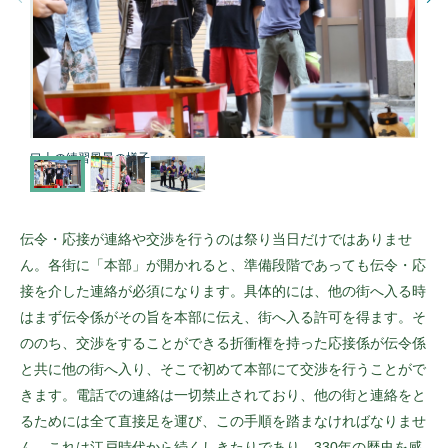
口上の練習風景の様子
伝令・応接が連絡や交渉を行うのは祭り当日だけではありませ
ん。各街に「本部」が開かれると、準備段階であっても伝令・応
接を介した連絡が必須になります。具体的には、他の街へ入る時
はまず伝令係がその旨を本部に伝え、街へ入る許可を得ます。そ
ののち、交渉をすることができる折衝権を持った応接係が伝令係
と共に他の街へ入り、そこで初めて本部にて交渉を行うことがで
きます。電話での連絡は一切禁止されており、他の街と連絡をと
るためには全て直接足を運び、この手順を踏まなければなりませ
ん。これは江戸時代から続くしきたりであり、330年の歴史を感