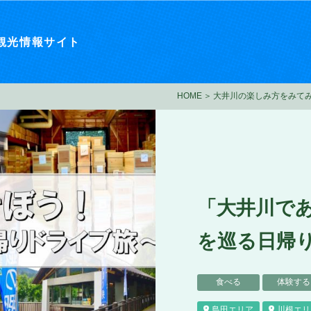
観光情報サイト
HOME
大井川の楽しみ方をみて
「大井川で
を巡る日帰
食べる
体験する
島田エリア
川根エリ