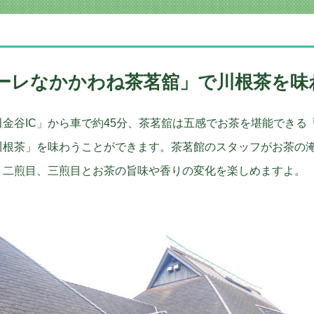
フォーレなかかわね茶茗舘」で川根茶を味
金谷IC」から車で約45分、茶茗舘は五感でお茶を堪能できる
川根茶」を味わうことができます。茶茗館のスタッフがお茶の
、二煎目、三煎目とお茶の旨味や香りの変化を楽しめますよ。