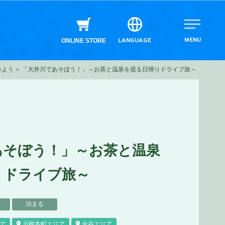
MENU
LANGUAGE
ONLINE STORE
みよう
「大井川であそぼう！」～お茶と温泉を巡る日帰りドライブ旅～
あそぼう！」～お茶と温泉
りドライブ旅～
泊まる
ア
川根本町エリア
金谷エリア