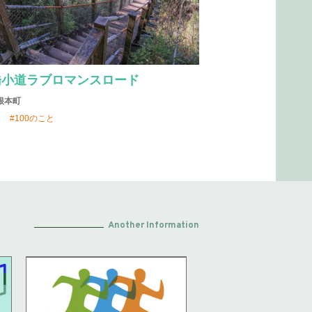
橋小道ラブロマンスロード
根本町
100のこと
Another Information