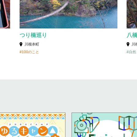
つり橋巡り
八
川根本町
川
100のこと
自然