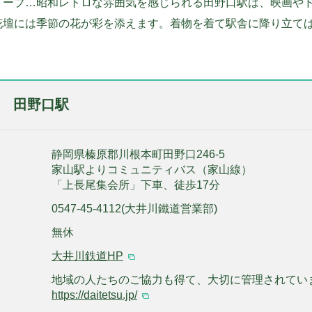
トーブ…昭和レトロな雰囲気を感じられる田野口駅は、映画や
花壇には季節の花が彩を添えます。着物を着て駅舎に降り立て
 田野口駅
静岡県榛原郡川根本町田野口246-5
家山駅よりコミュニティバス（家山線）
「上長尾集会所」下車、徒歩17分
0547-45-4112(大井川鐵道営業部)
無休
大井川鉄道HP
地域の人たちのご協力も得て、大切に管理されてい
https://daitetsu.jp/