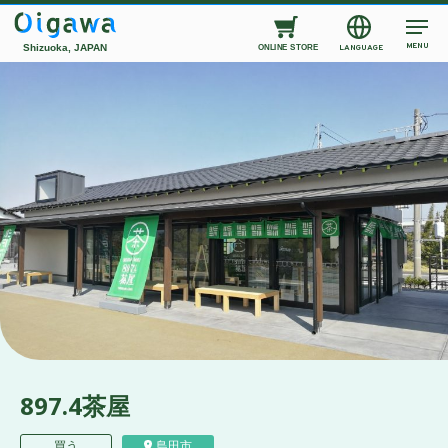
MENU
Shizuoka, JAPAN
LANGUAGE
ONLINE STORE
897.4茶屋
買う
島田市