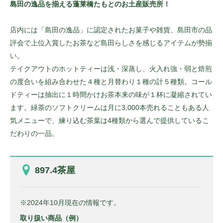
島田の逸品を揃える蓬莱橋たもとのお土産販売所！
店内には「島田の逸品」に認定されたお菓子や雑貨、島田市の品
評会で上位入賞したお茶など島田らしさを感じるアイテムが勢揃
い。
テイクアウトのホットティーは浅・深蒸し、火入れ強・弱と焙煎
の度合いを組み合わせた４種と月替わり１種の計５種類。コール
ドティーは抽出に１時間かけお茶本来の味が１杯に凝縮されてい
ます。緑茶のソフトクリームは月に3,000本売れることもある人
気メニューで、練り込む茶葉は4種類から選んで提供しているこ
だわりの一品。
897.4茶屋
※2024年10月現在の情報です。
取り扱い商品（例）