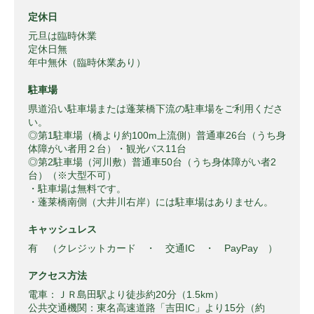
定休日
元旦は臨時休業
定休日無
年中無休（臨時休業あり）
駐車場
県道沿い駐車場または蓬莱橋下流の駐車場をご利用くださ
い。
◎第1駐車場（橋より約100m上流側）普通車26台（うち身
体障がい者用２台）・観光バス11台
◎第2駐車場（河川敷）普通車50台（うち身体障がい者2
台）（※大型不可）
・駐車場は無料です。
・蓬莱橋南側（大井川右岸）には駐車場はありません。
キャッシュレス
有 （クレジットカード ・ 交通IC ・ PayPay ）
アクセス方法
電車：ＪＲ島田駅より徒歩約20分（1.5km）
公共交通機関：東名高速道路「吉田IC」より15分（約