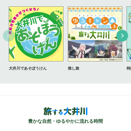
大井川であそぼうけん
推し旅
特
豊かな自然・ゆるやかに流れる時間