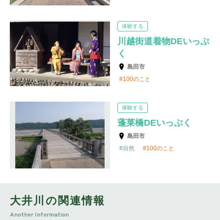
体験する
川越街道着物DEいっぷ
く
島田市
100のこと
体験する
蓬莱橋DEいっぷく
島田市
自然
100のこと
大井川の関連情報
Another Information