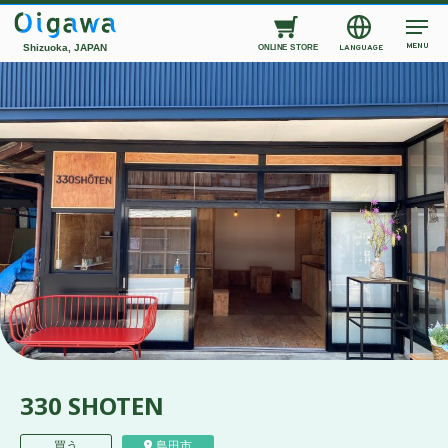
MENU
Shizuoka, JAPAN
LANGUAGE
ONLINE STORE
330 SHOTEN
買う
島田市