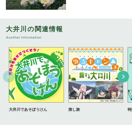
大井川の関連情報
Another Information
大井川であそぼうけん
推し旅
特