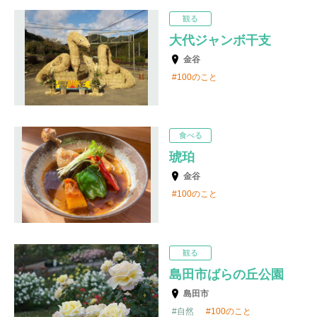
観る
大代ジャンボ干支
金谷
100のこと
食べる
琥珀
金谷
100のこと
観る
島田市ばらの丘公園
島田市
自然
100のこと