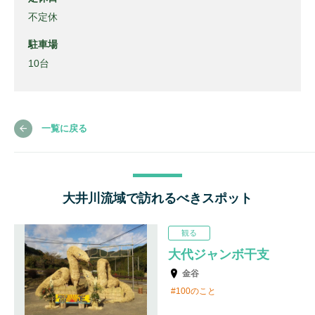
不定休
駐車場
10台
一覧に戻る
大井川流域で訪れるべきスポット
観る
大代ジャンボ干支
金谷
100のこと