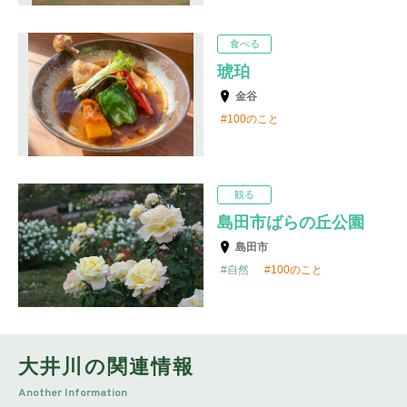
食べる
琥珀
金谷
100のこと
観る
島田市ばらの丘公園
島田市
自然
100のこと
大井川の関連情報
Another Information