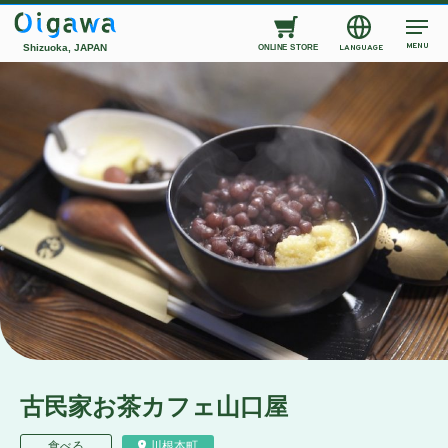
MENU
Shizuoka, JAPAN
LANGUAGE
ONLINE STORE
古民家お茶カフェ山口屋
食べる
川根本町