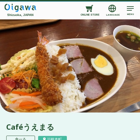
MENU
Shizuoka, JAPAN
LANGUAGE
ONLINE STORE
Caféうえまる
食べる
川根本町