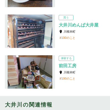
買う
大井川めんぱ大井屋
川根本町
100のこと
体験する
前田工房
川根本町
100のこと
大井川の関連情報