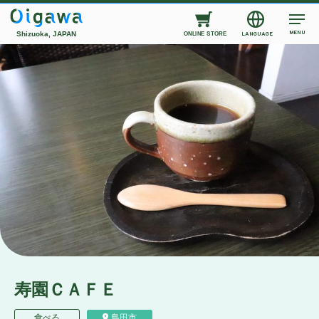
MENU
Shizuoka, JAPAN
LANGUAGE
ONLINE STORE
寿園ＣＡＦＥ
食べる
島田市