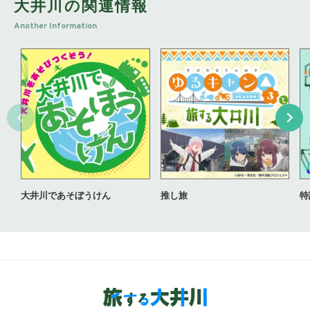
大井川の関連情報
Another Information
大井川であそぼうけん
推し旅
特