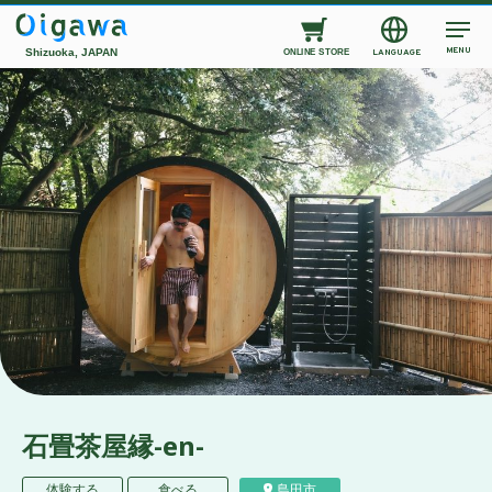
MENU
Shizuoka, JAPAN
LANGUAGE
ONLINE STORE
石畳茶屋縁-en-
体験する
食べる
島田市