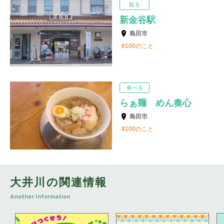
観る
新金谷駅
島田市
100のこと
食べる
らぁ麺 めん奏心
島田市
100のこと
大井川の関連情報
Another Information