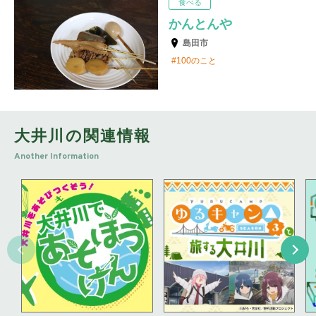
食べる
かんとんや
島田市
100のこと
大井川の関連情報
Another Information