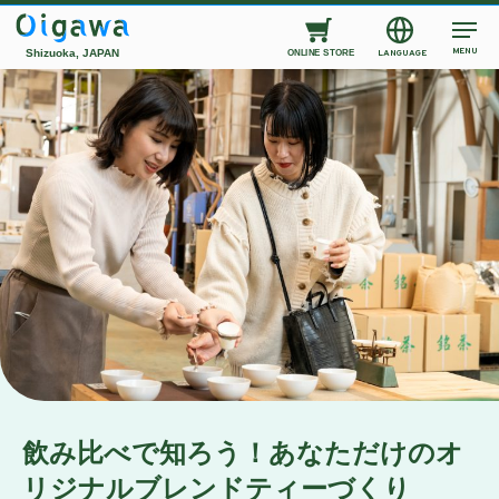
MENU
Shizuoka, JAPAN
LANGUAGE
ONLINE STORE
飲み比べで知ろう！あなただけのオ
リジナルブレンドティーづくり