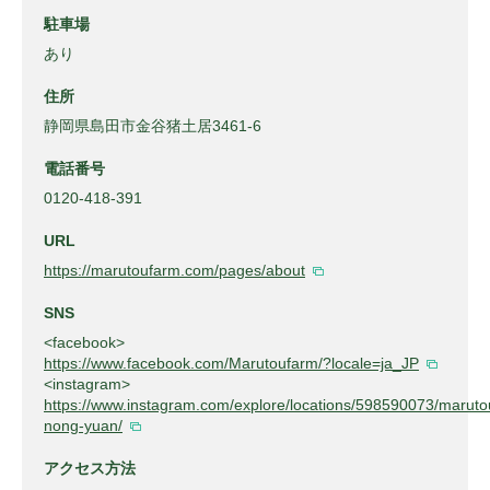
駐車場
あり
住所
静岡県島田市金谷猪土居3461-6
電話番号
0120-418-391
URL
https://marutoufarm.com/pages/about
SNS
<facebook>
https://www.facebook.com/Marutoufarm/?locale=ja_JP
<instagram>
https://www.instagram.com/explore/locations/598590073/maruto
nong-yuan/
アクセス方法