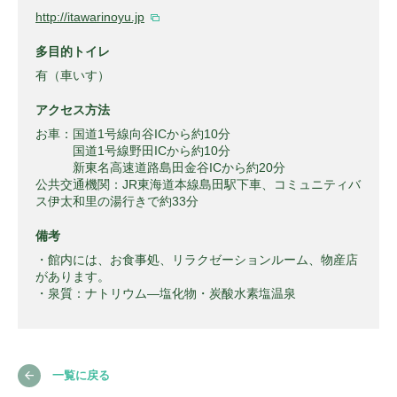
http://itawarinoyu.jp
多目的トイレ
有（車いす）
アクセス方法
お車：国道1号線向谷ICから約10分
国道1号線野田ICから約10分
新東名高速道路島田金谷ICから約20分
公共交通機関：JR東海道本線島田駅下車、コミュニティバ
ス伊太和里の湯行きで約33分
備考
・館内には、お食事処、リラクゼーションルーム、物産店
があります。
・泉質：ナトリウム―塩化物・炭酸水素塩温泉
一覧に戻る