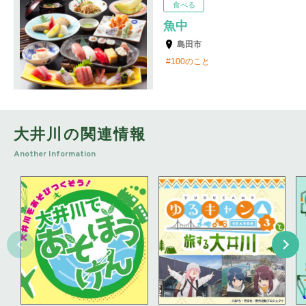
食べる
魚中
島田市
100のこと
大井川の関連情報
Another Information