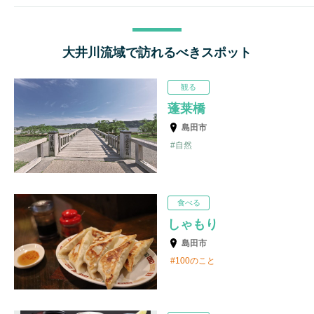
大井川流域で訪れるべきスポット
観る
蓬莱橋
島田市
自然
食べる
しゃもり
島田市
100のこと