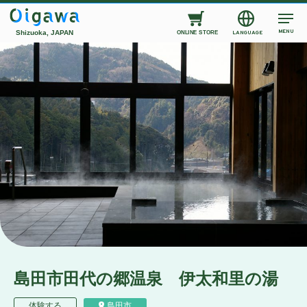
MENU
Shizuoka, JAPAN
LANGUAGE
ONLINE STORE
島田市田代の郷温泉 伊太和里の湯
体験する
島田市