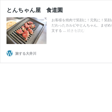
とんちゃん屋 食道園
お客様を焼肉で笑顔に！元気に！笑顔
だわったカルビやとんちゃん、まぜめ
と
文する …
続きを読む
ん
ち
ゃ
ん
旅する大井川
屋
食
道
園